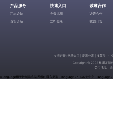
产品服务
快速入口
诚邀合作
产品介绍
免费试用
渠道合作
资管介绍
立即登录
收益计算
友情链接:
复基集团
|
麦家公寓
|
江苏吴中
|
Copyright © 2022 杭
公司地址：西
// language用于控制访客端展示的语言类型，language=ZHCN为中文，lang